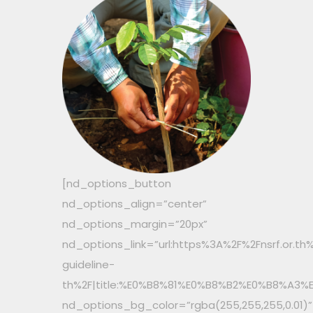
[nd_options_button
nd_options_align=”center”
nd_options_margin=”20px”
nd_options_link=”url:https%3A%2F%2Fnsrf.or.t
guideline-
th%2F|title:%E0%B8%81%E0%B8%B2%E0%B8%
nd_options_bg_color=”rgba(255,255,255,0.01)”