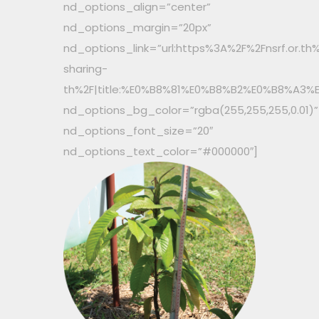
nd_options_align=”center”
nd_options_margin=”20px”
nd_options_link=”url:https%3A%2F%2Fnsrf.or.
sharing-
th%2F|title:%E0%B8%81%E0%B8%B2%E0%B8%
nd_options_bg_color=”rgba(255,255,255,0.01)”
nd_options_font_size=”20″
nd_options_text_color=”#000000″]