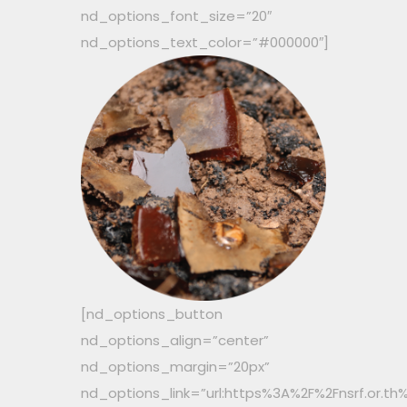
nd_options_font_size=”20″
nd_options_text_color=”#000000″]
[nd_options_button
nd_options_align=”center”
nd_options_margin=”20px”
nd_options_link=”url:https%3A%2F%2Fnsrf.or.