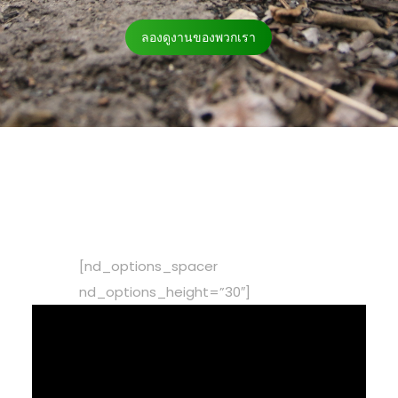
ลองดูงานของพวกเรา
[nd_options_spacer
nd_options_height=”30″]