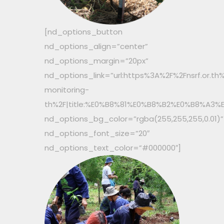
[nd_options_button
nd_options_align=”center”
nd_options_margin=”20px”
nd_options_link=”url:https%3A%2F%2Fnsrf.or.
monitoring-
th%2F|title:%E0%B8%81%E0%B8%B2%E0%B8%
nd_options_bg_color=”rgba(255,255,255,0.01)”
nd_options_font_size=”20″
nd_options_text_color=”#000000″]