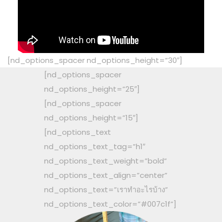
[nd_options_spacer nd_options_height=”30″]
[nd_options_spacer
nd_options_height=”25″]
[nd_options_spacer
nd_options_height=”15″]
[nd_options_text
nd_options_text_tag=”h1″
nd_options_text_weight=”bold”
nd_options_text_align=”center”
nd_options_text=”เราทำอะไรบ้าง”
nd_options_text_color=”#007c1f”]