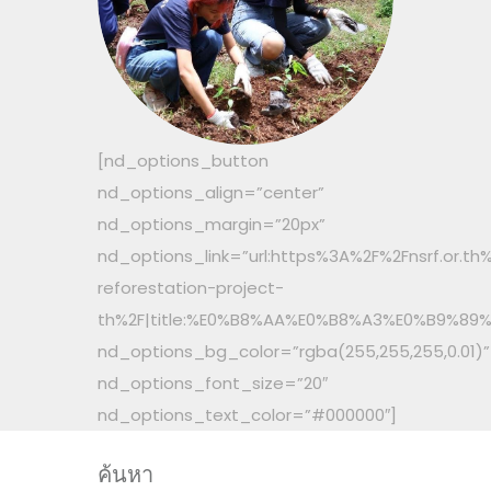
[nd_options_button
nd_options_align=”center”
nd_options_margin=”20px”
nd_options_link=”url:https%3A%2F%2Fnsrf.or.t
reforestation-project-
th%2F|title:%E0%B8%AA%E0%B8%A3%E0%B9%8
nd_options_bg_color=”rgba(255,255,255,0.01)”
nd_options_font_size=”20″
nd_options_text_color=”#000000″]
ค้นหา