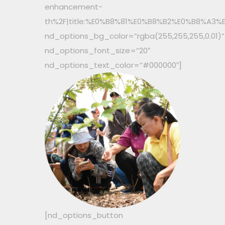
enhancement-
th%2F|title:%E0%B8%81%E0%B8%B2%E0%B8%
nd_options_bg_color=”rgba(255,255,255,0.01)”
nd_options_font_size=”20″
nd_options_text_color=”#000000″]
[nd_options_button